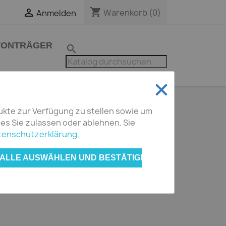
shopping_cart


Warenkorb
(0)
Anmelden
TONTRÄGER
search
ukte zur Verfügung zu stellen sowie um
s Sie zulassen oder ablehnen. Sie
tenschutzerklärung
.
ert

Preis (aufsteigend)
ch:
ALLE AUSWÄHLEN UND BESTÄTIGEN