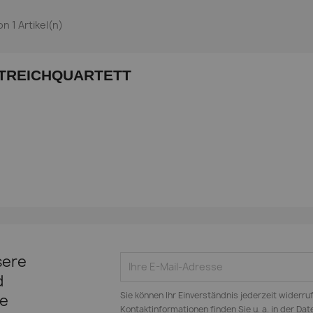
von 1 Artikel(n)
TREICHQUARTETT
Vorschau

sere
d
Sie können Ihr Einverständnis jederzeit widerru
e
Kontaktinformationen finden Sie u. a. in der Da