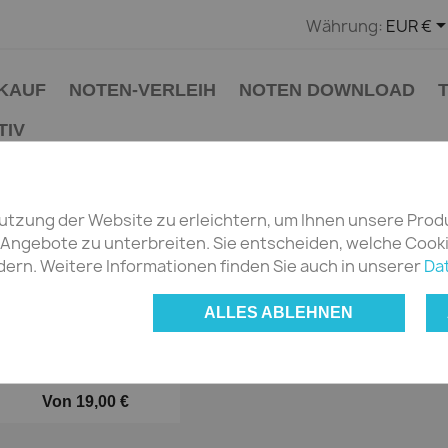
Währung:
EUR €
KAUF
NOTEN-VERLEIH
NOTEN DOWNLOAD
TIV
s
Kammermusik
Streichquartett
utzung der Website zu erleichtern, um Ihnen unsere Prod
TEGORIE: STREICHQUARTETT
ngebote zu unterbreiten. Sie entscheiden, welche Cookie
ern. Weitere Informationen finden Sie auch in unserer
Da
Sorti
kel
na
ALLES ABLEHNEN
Friedbert Streller - 3....
Von
19,00 €