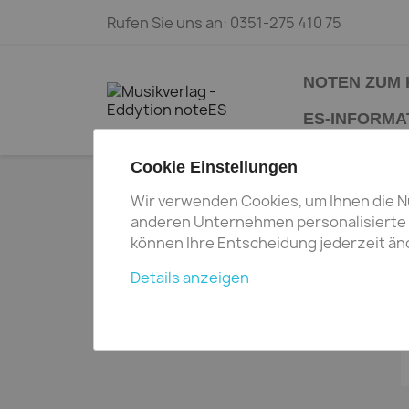
Rufen Sie uns an:
0351-275 410 75
NOTEN ZUM 
ES-INFORMA
Cookie Einstellungen
Startseite
Noten zum Kauf
Ensemble
Wir verwenden Cookies, um Ihnen die N
KA
anderen Unternehmen personalisierte A
können Ihre Entscheidung jederzeit änd
STREICHQUARTETT
1 Arti
Details anzeigen