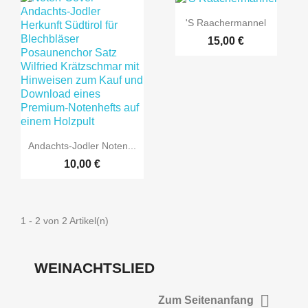
'S Raachermannel
15,00 €
NUR ONLINE
NUR ONLINE
Andachts-Jodler Noten...
ERHÄLTLICH
ERHÄLTLICH
10,00 €
1 - 2 von 2 Artikel(n)
WEINACHTSLIED

Zum Seitenanfang