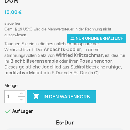
DUR
10,00 €
steuerfrei
Gem. § 19 UStG wird die Mehrwertsteuer in der Rechnung nicht
ausgewiesen.
NUR ONLINE ERHÄLTLICH
Tauchen Sie ein in die besinnliche Atmosphäre der
Andachts-Jodler
Weihnachtszeit! Der
, in einem
Wilfried Krätzschmar
stimmungsvollen Satz von
, ist ideal für
Blechbläserensemble
Posaunenchor
Ihr
oder Ihren
.
geistliche Jodellied
ruhige,
Dieses
aus Südtirol bietet eine
meditative Melodie
in F-Dur oder Es-Dur (in C).
Menge

IN DEN WARENKORB

Auf Lager
Es-Dur