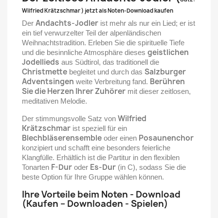
Wilfried Krätzschmar ) jetzt als Noten-Download kaufen
Andachts-Jodler
Der
ist mehr als nur ein Lied; er ist
ein tief verwurzelter Teil der alpenländischen
Weihnachtstradition. Erleben Sie die spirituelle Tiefe
geistlichen
und die besinnliche Atmosphäre dieses
Jodellieds
aus Südtirol, das traditionell die
Christmette
Salzburger
begleitet und durch das
Adventsingen
Berühren
weite Verbreitung fand.
Sie die Herzen Ihrer Zuhörer
mit dieser zeitlosen,
meditativen Melodie.
Wilfried
Der stimmungsvolle Satz von
Krätzschmar
ist speziell für ein
Blechbläserensemble
Posaunenchor
oder einen
konzipiert und schafft eine besonders feierliche
Klangfülle. Erhältlich ist die Partitur in den flexiblen
F-Dur
Es-Dur
Tonarten
oder
(in C), sodass Sie die
beste Option für Ihre Gruppe wählen können.
Ihre Vorteile beim Noten - Download
(Kaufen – Downloaden - Spielen)