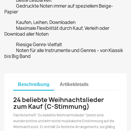
Beste Lesbarkeit
Gedruckte Noten immer auf speziellem Beige-
Papier
Kaufen, Leihen, Downloaden
Maximale Flexibilität durch Kauf, Verleih oder
Download aller Noten
Riesige Genre-Vielfalt
Noten für alle Instrumente und Genres – von Klassik
bis Big Band
Beschreibung
Artikeldetails
24 beliebte Weihnachtslieder
zum Kauf (C-Stimmung)
Das Notenheft "24 beliebte Weihnachtslieder" bietet eine
wunderschöne und lehrreiche musikalische Einstimmung auf die
Weihnachtszeit. Er enthält 24 festliche Arrangements, sorgfältig