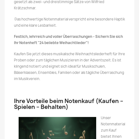
gesetzt als zwei- und dreistimmige Sätze von Wilfried
Krätzschmar.
Das hochwertige Notenmaterial verspricht eine besondere Haptik
und eine klare Lesbarkeit.
Festlich, lehrreich und voller Überraschungen – Sichern Sie sich
Ihr Notenheft "24 beliebte Weihachtlieder"!
Kaufen Sie jetzt dieses musikalische Weihnachtsliederheft für Ihre
Proben oder zum täglichen Musizieren in der Adventszeit. Es ist
klingend notiert und eignet sich ideal für Musikschulen,
Bläserklassen, Ensembles, Familien oder als tägliche Überraschung
im Musikverein.
Ihre Vorteile beim Notenkauf (Kaufen –
Spielen – Behalten)
Unser
Notenmaterial
zum Kauf
bietet Ihnen