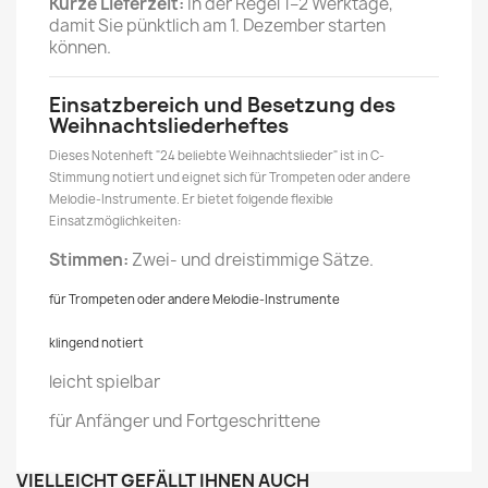
Kurze Lieferzeit:
In der Regel 1–2 Werktage,
damit Sie pünktlich am 1. Dezember starten
können.
Einsatzbereich und Besetzung des
Weihnachtsliederheftes
Dieses Notenheft "24 beliebte Weihnachtslieder" ist in C-
Stimmung notiert und eignet sich für Trompeten oder andere
Melodie-Instrumente. Er bietet folgende flexible
Einsatzmöglichkeiten:
Stimmen:
Zwei- und dreistimmige Sätze.
für Trompeten oder andere Melodie-Instrumente
klingend notiert
leicht spielbar
für Anfänger und Fortgeschrittene
VIELLEICHT GEFÄLLT IHNEN AUCH