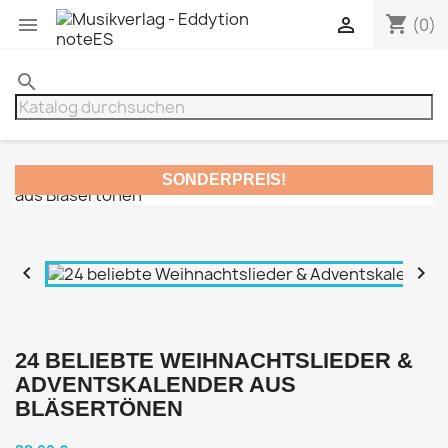
shopping_cart


(0)
search
SONDERPREIS!


24 BELIEBTE WEIHNACHTSLIEDER &
ADVENTSKALENDER AUS
BLÄSERTÖNEN