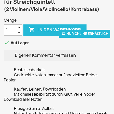
für Streichquintett
(2 Violinen/Viola/Violincello/Kontrabass)
Menge

IN DEN WARENKORB
NUR ONLINE ERHÄLTLICH

Auf Lager
Eigenen Kommentar verfassen
Beste Lesbarkeit
Gedruckte Noten immer auf speziellem Beige-
Papier
Kaufen, Leihen, Downloaden
Maximale Flexibilität durch Kauf, Verleih oder
Download aller Noten
Riesige Genre-Vielfalt
Noten für alle Instrumente und Genres – von Klassik