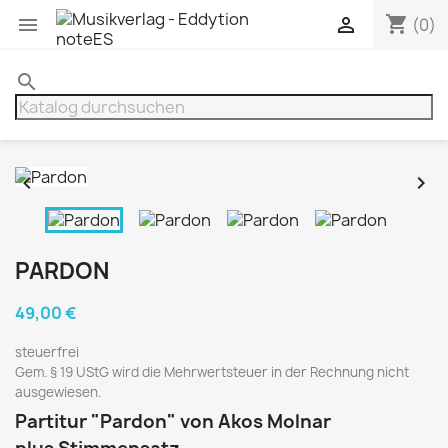
shopping_cart


(0)
search


PARDON
49,00 €
steuerfrei
Gem. § 19 UStG wird die Mehrwertsteuer in der Rechnung nicht
ausgewiesen.
Partitur "Pardon" von Akos Molnar