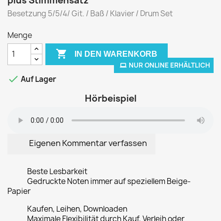
plus Stimmensatz
Besetzung 5/5/4/ Git. / Baß / Klavier / Drum Set
Menge

IN DEN WARENKORB
NUR ONLINE ERHÄLTLICH

Auf Lager
Hörbeispiel
Eigenen Kommentar verfassen
Beste Lesbarkeit
Gedruckte Noten immer auf speziellem Beige-
Papier
Kaufen, Leihen, Downloaden
Maximale Flexibilität durch Kauf, Verleih oder