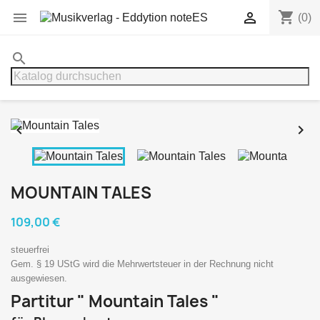
shopping_cart


(0)
search


MOUNTAIN TALES
109,00 €
steuerfrei
Gem. § 19 UStG wird die Mehrwertsteuer in der Rechnung nicht
ausgewiesen.
Partitur " Mountain Tales "