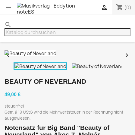
shopping_cart


(0)
search


BEAUTY OF NEVERLAND
49,00 €
steuerfrei
Gem. § 19 UStG wird die Mehrwertsteuer in der Rechnung nicht
ausgewiesen.
Notensatz für Big Band "Beauty of
Neverland" von Àkos Z. Molnár