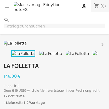
shopping_cart


(0)
search


LA FOLLETTA
146,00 €
steuerfrei
Gem. § 19 UStG wird die Mehrwertsteuer in der Rechnung nicht
ausgewiesen.
Lieferzeit: 1-2 Werktage