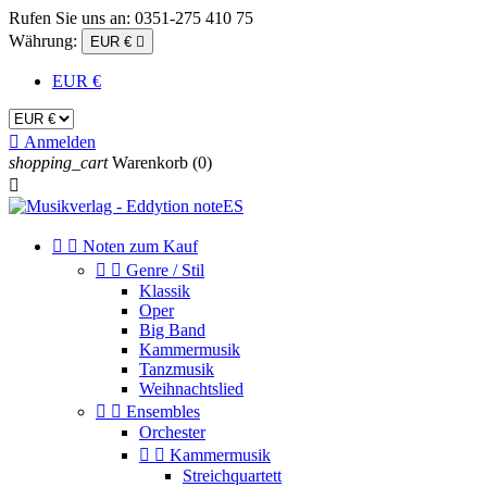
Rufen Sie uns an:
0351-275 410 75
Währung:
EUR €

EUR €

Anmelden
shopping_cart
Warenkorb
(0)



Noten zum Kauf


Genre / Stil
Klassik
Oper
Big Band
Kammermusik
Tanzmusik
Weihnachtslied


Ensembles
Orchester


Kammermusik
Streichquartett