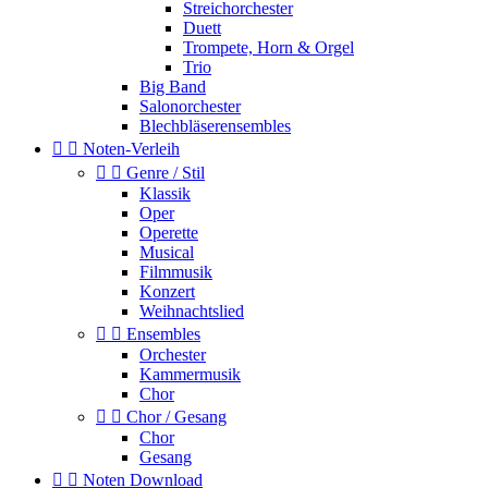
Streichorchester
Duett
Trompete, Horn & Orgel
Trio
Big Band
Salonorchester
Blechbläserensembles


Noten-Verleih


Genre / Stil
Klassik
Oper
Operette
Musical
Filmmusik
Konzert
Weihnachtslied


Ensembles
Orchester
Kammermusik
Chor


Chor / Gesang
Chor
Gesang


Noten Download