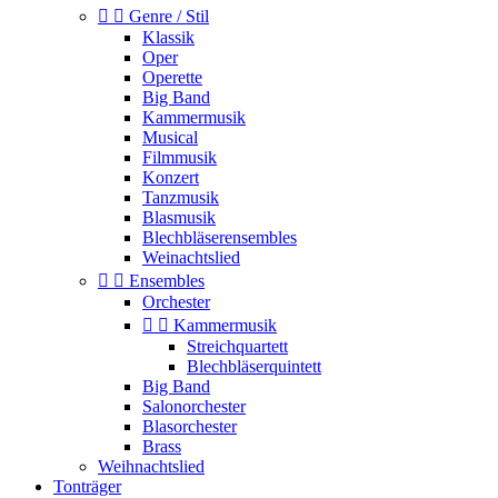


Genre / Stil
Klassik
Oper
Operette
Big Band
Kammermusik
Musical
Filmmusik
Konzert
Tanzmusik
Blasmusik
Blechbläserensembles
Weinachtslied


Ensembles
Orchester


Kammermusik
Streichquartett
Blechbläserquintett
Big Band
Salonorchester
Blasorchester
Brass
Weihnachtslied
Tonträger